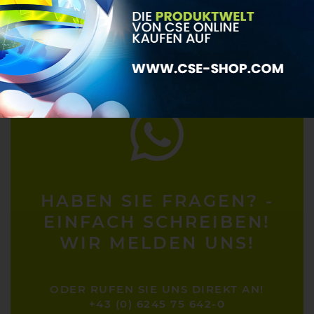
OFFICE@CSE-CLEANSOLUTION.COM
HABEN SIE FRAGEN? -
EINFACH SCHREIBEN!
WIR MELDEN UNS!
ODER RUFEN SIE UNS DIREKT AN!
+43 (0) 6245 75 642-0