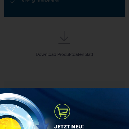
VPE: 5L Konzentrat
Download Produktdatenblatt
TEL.: +43(0)6245–75 642-0