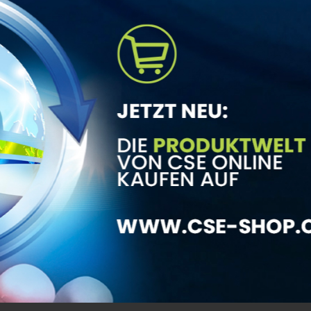
Duft: angenehm
izienz der
Empfohlene Verd
Geeignet für die
VPE: 1L Konzentr
Download Produktdatenblatt