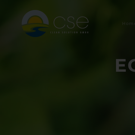
Hom
E