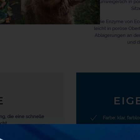
unweigerlich in po
Sit
Die Enzyme von Ec
leicht in poröse Obe
Ablagerungen an der 
und d
E
EIG
g, die eine schnelle
Farbe: klar, farblo
icht
Form: flüssig
es nur zu verschleiern