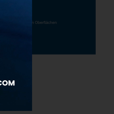
ünnung: 1:25
 meisten farbechten Oberflächen
at