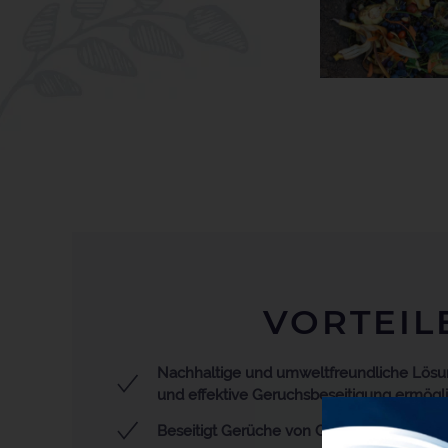
VORTEIL
Nachhaltige und umweltfreundliche Lösun
und effektive Geruchsbeseitigung ermögl
Beseitigt Gerüche von Grund auf, anstatt 