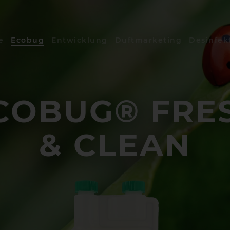
e
Ecobug
Entwicklung
Duftmarketing
Desinfek
COBUG® FRE
& CLEAN