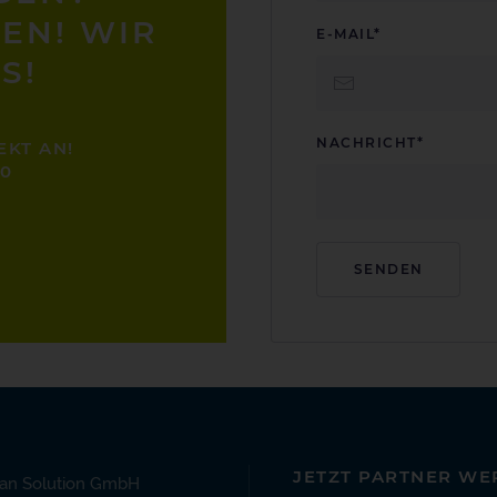
EN! WIR
E-MAIL*
S!
NACHRICHT*
EKT AN!
-0
JETZT PARTNER WE
an Solution GmbH