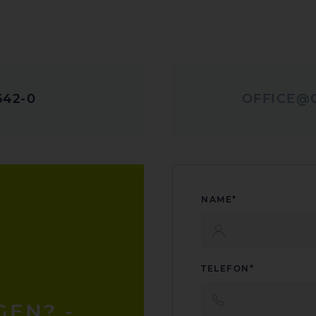
642-0
OFFICE@
NAME*
TELEFON*
GEN? -