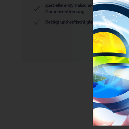
spezielle enzymatische Wirkung erhöht Eff
Geruchsentfernung
Reinigt und erfrischt gleichzeitg