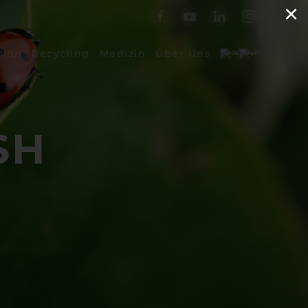
×
tion
Recycling
Medizin
Über Uns
SH