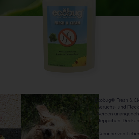
Ecobug® Fresh & Cle
Geruchs- und Fleck
werden unangenehme
Teppichen, Decken 
Gerüche von Leben